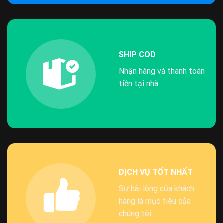
SHIP COD
Nhận hàng và thanh toán
tiền tại nhà
DỊCH VỤ TỐT NHẤT
Sự hài lòng của khách
hàng là mục tiêu của
chúng tôi