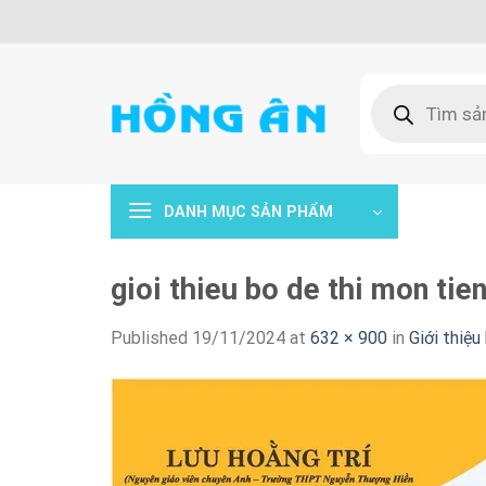
Skip
to
content
Tìm
kiếm
sản
phẩm
DANH MỤC SẢN PHẨM
gioi thieu bo de thi mon t
Published
19/11/2024
at
632 × 900
in
Giới thiệ