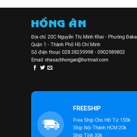
Địa chỉ: 20C Nguyễn Thị Minh Khai - Phường Đak
Quận 1 - Thành Phố Hồ Chí Minh
Số điện thoại:
028.38239998 - 0902989802
Email:
nhasachhongan@hotmail.com
FREESHIP
Free Ship Cho HĐ Từ 150k
Ship Nội Thành HCM 20k
Ship Tỉnh 30k