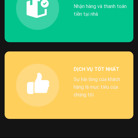
Nhận hàng và thanh toán
tiền tại nhà
DỊCH VỤ TỐT NHẤT
Sự hài lòng của khách
hàng là mục tiêu của
chúng tôi