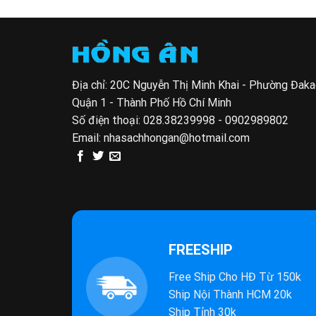
Địa chỉ: 20C Nguyễn Thị Minh Khai - Phường Đak
Quận 1 - Thành Phố Hồ Chí Minh
Số điện thoại:
028.38239998 - 0902989802
Email:
nhasachhongan@hotmail.com
FREESHIP
Free Ship Cho HĐ Từ 150k
Ship Nội Thành HCM 20k
Ship Tỉnh 30k