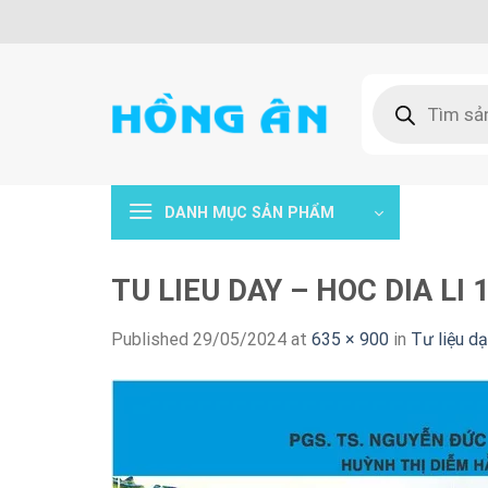
Skip
to
content
Tìm
kiếm
sản
phẩm
DANH MỤC SẢN PHẨM
TU LIEU DAY – HOC DIA LI 
Published
29/05/2024
at
635 × 900
in
Tư liệu dạ