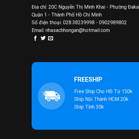
Địa chỉ: 20C Nguyễn Thị Minh Khai - Phường Đak
Quận 1 - Thành Phố Hồ Chí Minh
Số điện thoại:
028.38239998 - 0902989802
Email:
nhasachhongan@hotmail.com
FREESHIP
Free Ship Cho HĐ Từ 150k
Ship Nội Thành HCM 20k
Ship Tỉnh 30k