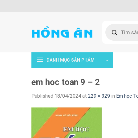
Skip
to
content
Tìm
kiếm
sản
phẩm
DANH MỤC SẢN PHẨM
em hoc toan 9 – 2
Published
18/04/2024
at
229 × 329
in
Em học To