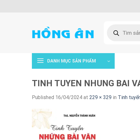
Skip
to
content
Tìm
kiếm
sản
phẩm
DANH MỤC SẢN PHẨM
TINH TUYEN NHUNG BAI V
Published
16/04/2024
at
229 × 329
in
Tinh tuyể