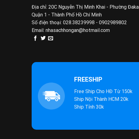
Địa chỉ: 20C Nguyễn Thị Minh Khai - Phường Đak
Quận 1 - Thành Phố Hồ Chí Minh
Số điện thoại:
028.38239998 - 0902989802
Email:
nhasachhongan@hotmail.com
FREESHIP
Free Ship Cho HĐ Từ 150k
Ship Nội Thành HCM 20k
Ship Tỉnh 30k