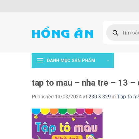
Skip
to
content
Tìm
kiếm
sản
phẩm
DANH MỤC SẢN PHẨM
tap to mau – nha tre – 13 –
Published
13/03/2024
at
230 × 329
in
Tập tô mà