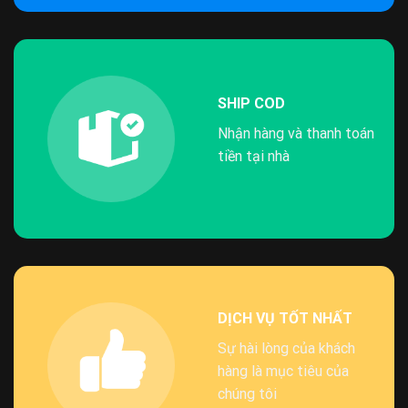
SHIP COD
Nhận hàng và thanh toán
tiền tại nhà
DỊCH VỤ TỐT NHẤT
Sự hài lòng của khách
hàng là mục tiêu của
chúng tôi