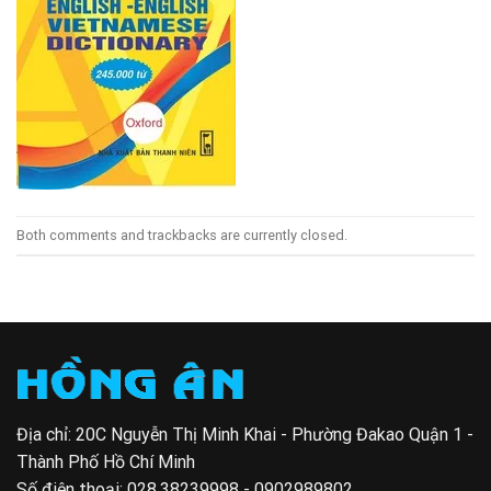
Both comments and trackbacks are currently closed.
Địa chỉ: 20C Nguyễn Thị Minh Khai - Phường Đakao Quận 1 -
Thành Phố Hồ Chí Minh
Số điện thoại:
028.38239998 - 0902989802