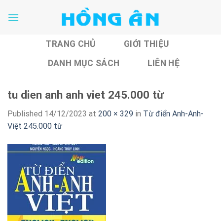
Skip
to
content
TRANG CHỦ
GIỚI THIỆU
DANH MỤC SÁCH
LIÊN HỆ
tu dien anh anh viet 245.000 từ
Published
14/12/2023
at
200 × 329
in
Từ điển Anh-Anh-
Việt 245.000 từ