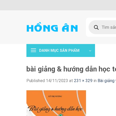
Skip
to
content
Tìm
kiếm
sản
phẩm
DANH MỤC SẢN PHẨM
bài giảng & hướng dẫn học to
Published
14/11/2023
at
231 × 329
in
Bài giảng