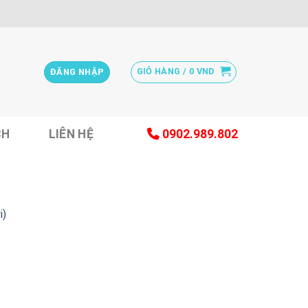
GIỎ HÀNG /
0
VND
ĐĂNG NHẬP
CH
LIÊN HỆ
0902.989.802
i)