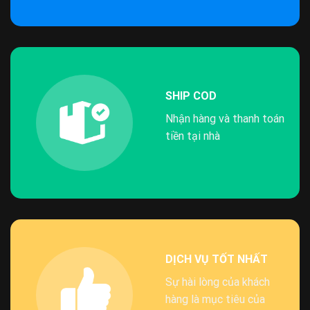
SHIP COD
Nhận hàng và thanh toán
tiền tại nhà
DỊCH VỤ TỐT NHẤT
Sự hài lòng của khách
hàng là mục tiêu của