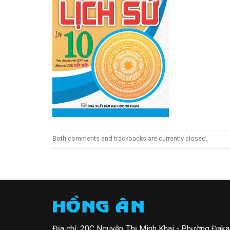
Both comments and trackbacks are currently closed.
Địa chỉ: 20C Nguyễn Thị Minh Khai - Phường Đak