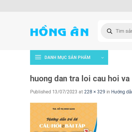
Skip
to
content
Tìm
kiếm
sản
phẩm
DANH MỤC SẢN PHẨM
huong dan tra loi cau hoi va 
Published
13/07/2023
at
228 × 329
in
Hướng dẫn 