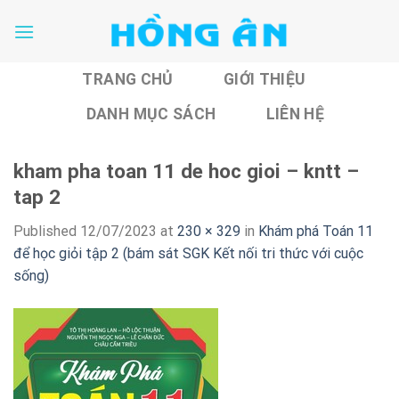
Skip
to
content
TRANG CHỦ
GIỚI THIỆU
DANH MỤC SÁCH
LIÊN HỆ
kham pha toan 11 de hoc gioi – kntt –
tap 2
Published
12/07/2023
at
230 × 329
in
Khám phá Toán 11
để học giỏi tập 2 (bám sát SGK Kết nối tri thức với cuộc
sống)