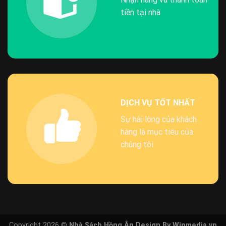
tiền tại nhà
DỊCH VỤ TỐT NHẤT
Sự hài lòng của khách
hàng là mục tiêu của
chúng tôi
Copyright 2026 ©
Nhà Sách Hồng Ân Design By Winmedia.vn