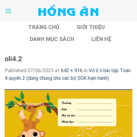
Skip
to
content
TRANG CHỦ
GIỚI THIỆU
DANH MỤC SÁCH
LIÊN HỆ
oli4.2
Published
07/06/2023
at
642 × 916
in
Vở ô li bài tập Toán
4 quyển 2 (dùng chung cho các bộ SGK hiện hành)