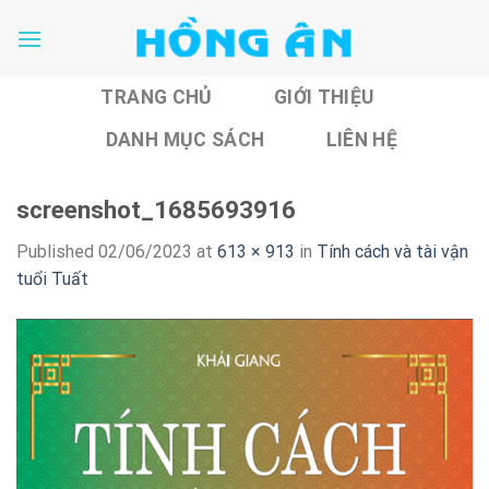
Skip
to
content
TRANG CHỦ
GIỚI THIỆU
DANH MỤC SÁCH
LIÊN HỆ
screenshot_1685693916
Published
02/06/2023
at
613 × 913
in
Tính cách và tài vận
tuổi Tuất