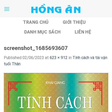
Skip
to
content
TRANG CHỦ
GIỚI THIỆU
DANH MỤC SÁCH
LIÊN HỆ
screenshot_1685693607
Published
02/06/2023
at
623 × 912
in
Tính cách và tài vận
tuổi Thân