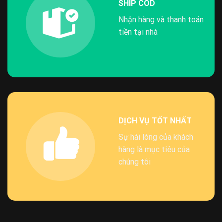
SHIP COD
Nhận hàng và thanh toán
tiền tại nhà
DỊCH VỤ TỐT NHẤT
Sự hài lòng của khách
hàng là mục tiêu của
chúng tôi