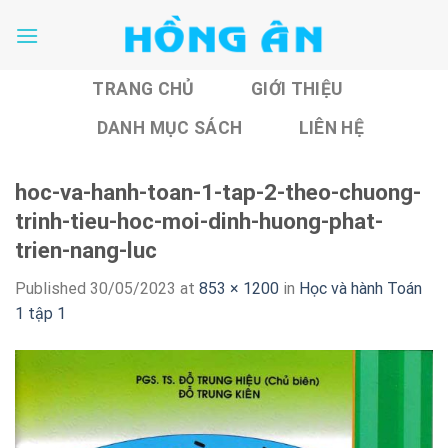
Skip
to
content
TRANG CHỦ
GIỚI THIỆU
DANH MỤC SÁCH
LIÊN HỆ
hoc-va-hanh-toan-1-tap-2-theo-chuong-
trinh-tieu-hoc-moi-dinh-huong-phat-
trien-nang-luc
Published
30/05/2023
at
853 × 1200
in
Học và hành Toán
1 tập 1